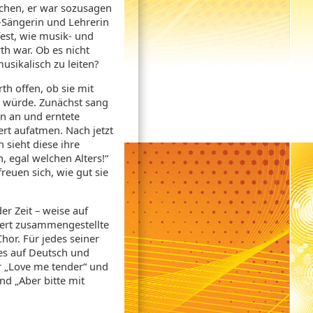
chen, er war sozusagen
-Sängerin und Lehrerin
fest, wie musik- und
th war. Ob es nicht
usikalisch zu leiten?
h offen, ob sie mit
n würde. Zunächst sang
en an und erntete
ert aufatmen. Nach jetzt
 sieht diese ihre
 egal welchen Alters!“
reuen sich, wie gut sie
er Zeit – weise auf
nzert zusammengestellte
or. Für jedes seiner
nes auf Deutsch und
er „Love me tender“ und
nd „Aber bitte mit