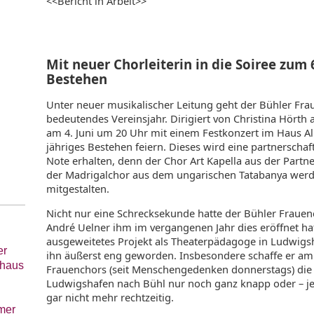
<<Bericht in Arbeit>>
Mit neuer Chorleiterin in die Soiree zum 
Bestehen
Unter neuer musikalischer Leitung geht der Bühler Fra
bedeutendes Vereinsjahr. Dirigiert von Christina Hörth 
am 4. Juni um 20 Uhr mit einem Festkonzert im Haus Alb
jähriges Bestehen feiern. Dieses wird eine partnerschaft
Note erhalten, denn der Chor Art Kapella aus der Partn
der Madrigalchor aus dem ungarischen Tatabanya we
mitgestalten.
Nicht nur eine Schrecksekunde hatte der Bühler Frauenc
André Uelner ihm im vergangenen Jahr dies eröffnet ha
ausgeweitetes Projekt als Theaterpädagoge in Ludwigsha
er
ihn äußerst eng geworden. Insbesondere schaffe er am
rhaus
Frauenchors (seit Menschengedenken donnerstags) die
Ludwigshafen nach Bühl nur noch ganz knapp oder – je
gar nicht mehr rechtzeitig.
mer