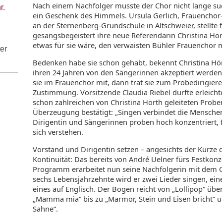
Nach einem Nachfolger musste der Chor nicht lange su
r.
ein Geschenk des Himmels. Ursula Gerlich, Frauenchor
an der Sternenberg-Grundschule in Altschweier, stellte 
gesangsbegeistert ihre neue Referendarin Christina Hör
etwas für sie wäre, den verwaisten Bühler Frauenchor m
ter
Bedenken habe sie schon gehabt, bekennt Christina Hört
ihren 24 Jahren von den Sängerinnen akzeptiert werde
sie im Frauenchor mit, dann trat sie zum Probedirigier
Zustimmung. Vorsitzende Claudia Riebel durfte erleicht
schon zahlreichen von Christina Hörth geleiteten Proben
Überzeugung bestätigt: „Singen verbindet die Menschen,
Dirigentin und Sängerinnen proben hoch konzentriert, f
sich verstehen.
Vorstand und Dirigentin setzen – angesichts der Kürze d
Kontinuität: Das bereits von André Uelner fürs Festko
Programm erarbeitet nun seine Nachfolgerin mit dem Ch
sechs Lebensjahrzehnte wird er zwei Lieder singen, ei
eines auf Englisch. Der Bogen reicht von „Lollipop“ üb
„Mamma mia“ bis zu „Marmor, Stein und Eisen bricht“ u
Sahne“.