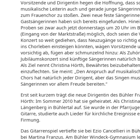
Vorsitzende und Dirigentin hegen die Hoffnung, dass s
musikalische Leiterin auch und gerade junge Sängerin
zum Frauenchor zu stoßen. Zwei neue feste Sängerinn
Gastsängerinnen haben sich bereits eingefunden. Hine
Proben sei zwar auch jetzt donnerstags um 20 Uhr im
(Eingang von der Marktstraße) möglich, doch seien die
Konzert so weit gediehen, dass Neuzugänge so richtig 
ins Chorleben einsteigen könnten, wägen Vorsitzende u
vorsichtig ab, fügen aber schmunzelnd hinzu: Als Zuhö
Jubiläumskonzert sind künftige Sängerinnen natürlich
Als Ziel nennt Christina Hörth, Bewährtes beizubehal
einzuflechten. Sie meint: „Den Anspruch auf musikalisc
Chors hat natürlich jeder Dirigent, aber das Singen mu
Sängerinnen vor allem Freude bereiten.“
Erst seit kurzem trägt die neue Dirigentin des Bühler
Hörth: Im Sommer 2010 hat sie geheiratet. Als Christin
Längenberg in Bühlertal auf. Sie wurde in der Pfarrjugen
Gitarre, studierte auch Lieder für kirchliche Ereignisse e
Firmung.
Das Gitarrenspiel vertiefte sie bei Ezio Cancellieri in Büh
bei Martina Franzus. Am Bühler Windeck-Gymnasium leg