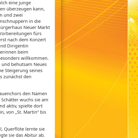
olch eine junge
nen überzeugen kann,
en und zwei
inschnuppern in die
 Bürgerhaus Neuer Markt
 Vorbereitungen fürs
erst nach dem Konzert
nd Dirigentin
rerinnen beim
 besonders willkommen.
ten und behutsam Neues
he Steigerung seines
ss zunächst den
 Frauenchors den Namen
a Schätter wuchs sie am
d aktiv, spielte dort
in, von „St. Martin“ bis
l, Querflöte lernte sie
te sie das Abitur ab.