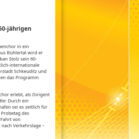
60-jährigen
uenchor in ein
aus Bühlertal wird er
an Stolz sein 60-
lich-internationale
erstadt Schkeuditz und
rden das Programm
hor erlebt, als Dirigent
tte: Durch ein
fen sei es zeitlich für
 Probetag des
 Fahrt von
 nach Verkehrslage –