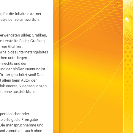
g für die Inhalte externer
Betreiber verantwortlich.
verwendeten Bilder, Grafiken,
erstellte Bilder, Grafiken,
reie Grafiken,
erhalb des Internetangebotes
chen unterliegen
enrechts und den
rund der bloßen Nennung ist
Dritter geschützt sind! Das
bt allein beim Autor der
ondokumente, Videosequenzen
ist ohne ausdrückliche
 persönlicher oder
o erfolgt die Preisgabe
s. Die Inanspruchnahme und
 und zumutbar - auch ohne