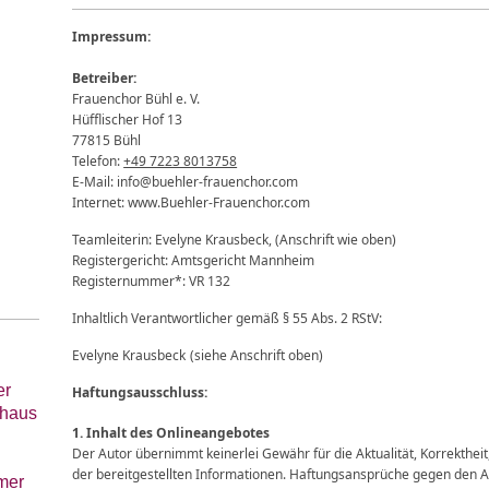
Impressum:
Betreiber:
Frauenchor Bühl e. V.
Hüfflischer Hof 13
77815 Bühl
Telefon:
+49 7223 8013758
E-Mail:
info@buehler-frauenchor.com
Internet: www.Buehler-Frauenchor.com
Teamleiterin: Evelyne Krausbeck, (Anschrift wie oben)
Registergericht: Amtsgericht Mannheim
Registernummer*: VR 132
Inhaltlich Verantwortlicher gemäß § 55 Abs. 2 RStV:
Evelyne Krausbeck
(siehe Anschrift oben)
er
Haftungsausschluss:
rhaus
1. Inhalt des Onlineangebotes
Der Autor übernimmt keinerlei Gewähr für die Aktualität, Korrektheit,
der bereitgestellten Informationen. Haftungsansprüche gegen den Au
mer