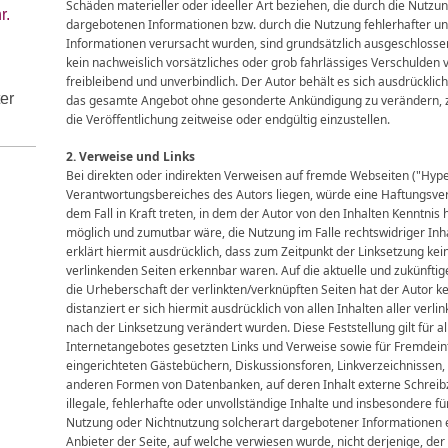
Schäden materieller oder ideeller Art beziehen, die durch die Nutzu
r.
dargebotenen Informationen bzw. durch die Nutzung fehlerhafter un
Informationen verursacht wurden, sind grundsätzlich ausgeschlossen
kein nachweislich vorsätzliches oder grob fahrlässiges Verschulden v
freibleibend und unverbindlich. Der Autor behält es sich ausdrücklich 
ter
das gesamte Angebot ohne gesonderte Ankündigung zu verändern, z
die Veröffentlichung zeitweise oder endgültig einzustellen.
2. Verweise und Links
Bei direkten oder indirekten Verweisen auf fremde Webseiten ("Hyper
Verantwortungsbereiches des Autors liegen, würde eine Haftungsverp
dem Fall in Kraft treten, in dem der Autor von den Inhalten Kenntnis
möglich und zumutbar wäre, die Nutzung im Falle rechtswidriger Inh
erklärt hiermit ausdrücklich, dass zum Zeitpunkt der Linksetzung kein
verlinkenden Seiten erkennbar waren. Auf die aktuelle und zukünftige
die Urheberschaft der verlinkten/verknüpften Seiten hat der Autor ke
distanziert er sich hiermit ausdrücklich von allen Inhalten aller verli
nach der Linksetzung verändert wurden. Diese Feststellung gilt für a
Internetangebotes gesetzten Links und Verweise sowie für Fremdein
eingerichteten Gästebüchern, Diskussionsforen, Linkverzeichnissen, M
anderen Formen von Datenbanken, auf deren Inhalt externe Schreibzu
illegale, fehlerhafte oder unvollständige Inhalte und insbesondere f
Nutzung oder Nichtnutzung solcherart dargebotener Informationen en
Anbieter der Seite, auf welche verwiesen wurde, nicht derjenige, der 