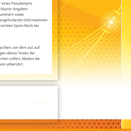
er eines Pseudonyms
ichbarer Angaben
axnummern sowie
 angeforderten Informationen
genannten Spam-Mails bei
rachten, von dem aus auf
ngen dieses Textes der
chen sollten, bleiben die
avon unberührt.
Login