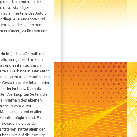
ng oder Nichtnutzung der
d unvollständiger
, sofern seitens des Autors
orliegt. Alle Angebote sind
vor, Teile der Seiten oder
u ergänzen, zu löschen oder
links"), die außerhalb des
flichtung ausschließlich in
 hat und es ihm technisch
alte zu verhindern. Der Autor
e illegalen Inhalte auf den zu
 Gestaltung, die Inhalte oder
inerlei Einfluss. Deshalb
nkten /verknüpften Seiten, die
lle innerhalb des eigenen
träge in vom Autor
ailinglisten und in allen
griffe möglich sind. Für
ür Schäden, die aus der
tstehen, haftet allein der
über Links auf die jeweilige