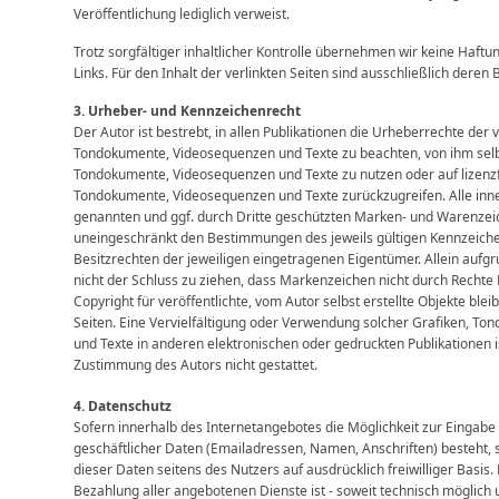
Veröffentlichung lediglich verweist.
Trotz sorgfältiger inhaltlicher Kontrolle übernehmen wir keine Haftun
Links. Für den Inhalt der verlinkten Seiten sind ausschließlich deren 
3. Urheber- und Kennzeichenrecht
Der Autor ist bestrebt, in allen Publikationen die Urheberrechte der 
Tondokumente, Videosequenzen und Texte zu beachten, von ihm selbst 
Tondokumente, Videosequenzen und Texte zu nutzen oder auf lizenzf
Tondokumente, Videosequenzen und Texte zurückzugreifen. Alle inn
genannten und ggf. durch Dritte geschützten Marken- und Warenzei
uneingeschränkt den Bestimmungen des jeweils gültigen Kennzeich
Besitzrechten der jeweiligen eingetragenen Eigentümer. Allein aufg
nicht der Schluss zu ziehen, dass Markenzeichen nicht durch Rechte 
Copyright für veröffentlichte, vom Autor selbst erstellte Objekte blei
Seiten. Eine Vervielfältigung oder Verwendung solcher Grafiken, T
und Texte in anderen elektronischen oder gedruckten Publikationen 
Zustimmung des Autors nicht gestattet.
4. Datenschutz
Sofern innerhalb des Internetangebotes die Möglichkeit zur Eingabe
geschäftlicher Daten (Emailadressen, Namen, Anschriften) besteht, s
dieser Daten seitens des Nutzers auf ausdrücklich freiwilliger Basi
Bezahlung aller angebotenen Dienste ist - soweit technisch möglich