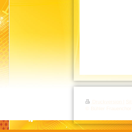
Druckversion
|
Si
© Bühler Frauenchor