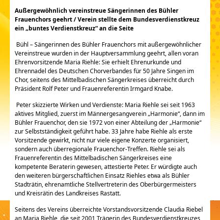
Außergewöhnlich vereinstreue Sängerinnen des Bühler
Frauenchors geehrt / Verein stellte dem Bundesverdienstkreuz
ein „buntes Verdienstkreuz“ an die Seite
Bühl – Sängerinnen des Bühler Frauenchors mit außergewöhnlicher
Vereinstreue wurden in der Hauptversammlung geehrt, allen voran
Ehrenvorsitzende Maria Riehle: Sie erhielt Ehrenurkunde und
Ehrennadel des Deutschen Chorverbandes für 50 Jahre Singen im
Chor, seitens des Mittelbadischen Sängerkreises überreicht durch
Präsident Rolf Peter und Frauenreferentin Irmgard Knabe.
Peter skizzierte Wirken und Verdienste: Maria Riehle sei seit 1963
aktives Mitglied, zuerst im Männergesangverein „Harmonie“, dann im
Bühler Frauenchor, den sie 1972 von einer Abteilung der „Harmonie“
zur Selbstständigkeit geführt habe. 33 Jahre habe Riehle als erste
Vorsitzende gewirkt, nicht nur viele eigene Konzerte organisiert,
sondern auch überregionale Frauenchor-Treffen. Riehle sei als
Frauenreferentin des Mittelbadischen Sängerkreises eine
kompetente Beraterin gewesen, attestierte Peter. Er würdigte auch
den weiteren bürgerschaftlichen Einsatz Riehles etwa als Bühler
Stadträtin, ehrenamtliche Stellvertreterin des Oberbürgermeisters
und Kreisrätin des Landkreises Rastatt.
Seitens des Vereins überreichte Vorstandsvorsitzende Claudia Riebel
an Maria Riehle, die seit 2001 Trägerin des Bundesverdienstkreuzes