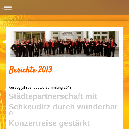
Berichte 2013
Auszug Jahreshauptversammlung 2013
Städtepartnerschaft mit
Schkeuditz
durch
wunderbar
e
Konzertreise gestärkt