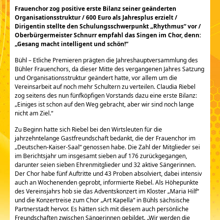
Frauenchor zog positive erste Bilanz seiner geänderten
Organisationsstruktur / 600 Euro als Jahresplus erzielt /
Dirigentin stellte den Schulungsschwerpunkt „Rhythmus“ vor /
Oberbürgermeister Schnurr empfahl das Singen im Chor, denn:
„Gesang macht intelligent und schön!“
Bühl – Etliche Premieren prägten die Jahreshauptversammlung des
Bühler Frauenchors, da dieser Mitte des vergangenen Jahres Satzung
und Organisationsstruktur geändert hatte, vor allem um die
Vereinsarbeit auf noch mehr Schultern zu verteilen. Claudia Riebel
zog seitens des nun fünfköpfigen Vorstands dazu eine erste Bilanz:
„Einiges ist schon auf den Weg gebracht, aber wir sind noch lange
nicht am Ziel.“
Zu Beginn hatte sich Riebel bei den Wirtsleuten für die
jahrzehntelange Gastfreundschaft bedankt, die der Frauenchor im
„Deutschen-Kaiser-Saal“ genossen habe. Die Zahl der Mitglieder sei
im Berichtsjahr um insgesamt sieben auf 176 zurückgegangen,
darunter seien sieben Ehrenmitglieder und 32 aktive Sängerinnen.
Der Chor habe fünf Auftritte und 43 Proben absolviert, dabei intensiv
auch an Wochenenden geprobt, informierte Riebel. Als Höhepunkte
des Vereinsjahrs hob sie das Adventskonzert im Kloster „Maria Hilf“
und die Konzertreise zum Chor „Art Kapella“ in Bühls sächsische
Partnerstadt hervor. Es hätten sich mit diesem auch persönliche
Freundschaften zwischen Sängerinnen gebildet. „Wir werden die