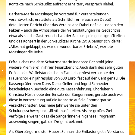
Kontakte nach Schkeuditz aufrecht erhalten“, versprach Riebel.
Barbara-Maria Mössinger, im Vorstand für Veranstaltungen
verantwortlich, erstattete als Schriftführerin (auch ein Debüt)
detaillierten Bericht über das Vereinsjahr. Dabei rief sie – neben den
Fakten – auch die Atmosphäre der Veranstaltungen ins Gedächtnis,
etwa als sie die Gastfreundschaft der Sachsen, die geselligen Treffen
und das Konzert in der Schkeuditzer Kirche „St. Albanus“ schilderte:
„Alles hat geklappt, es war ein wunderbares Erlebnis“, wertete
Mössinger die Reise.
Erfreuliches meldete Schatzmeisterin Ingeborg Bechtold (eine
weitere Premiere) in ihrem Finanzbericht: Auch dank des sehr guten
Erlöses des Waffelstandes beim Zwetschgenfest verbuchte der
Frauenchor ein Jahresplus von 600 Euro, fast auf den Cent genau. Die
Kassenprüferinnen Doris Dessi-Geller und Ingrid Schneider
bescheinigten Bechtold eine gute Kassenführung. Chorleiterin
Christina Hörth lobte den Einsatz der Sängerinnen, gerade auch weil
diese in Vorbereitung auf die Konzerte auf die Sommerpause
verzichtet hatten. Das neue Jahr werde sie unter den
Schulungsschwerpunkt „Rhythmus“ stellen. Als ihr großes Ziel
verfolge sie weiter, dass die Sängerinnen ein ganzes Programm
auswendig singen, gab die Dirigent bekannt.
Als Oberbürgermeister Hubert Schnurr die Entlastung des Vorstands